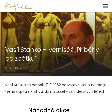
Vasil Stanko – Vernisáž „Příběhy
po zpátku“
26. 10. 2007
Vasil Stanko se narodil 17. 3. 1962 na Myjavě. Jeho tvorba je
těsně spjata s Prahou, do níž přišel v osmdesátých letech.
Náhodná akce