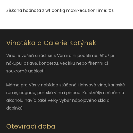
Získaná hodnota z wf config maxExecutionTime: %s
Vinotéka a Galerie Kotýnek
Víno je vášeň a rádi se s Vámi o ni podělíme. Ať už při
nákupu, oslavě, koncertu, večírku nebo firemní či
soukromé události.
Máme pro Vás v nabídce stáčená i lahvová vína, karibské
rumy, cognac, portská vína i pineau. Ke skvělým vínům a
alkoholu navíc také velký výběr nápojového skla a
doplňků.
Otevírací doba